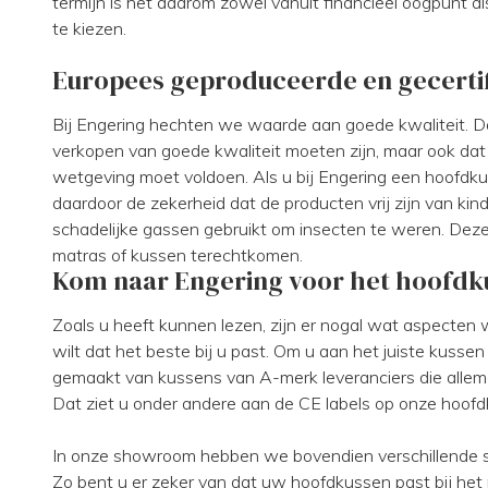
termijn is het daarom zowel vanuit financieel oogpunt a
te kiezen.
Europees geproduceerde en gecerti
Bij Engering hechten we waarde aan goede kwaliteit. D
verkopen van goede kwaliteit moeten zijn, maar ook da
wetgeving moet voldoen. Als u bij Engering een hoofdku
daardoor de zekerheid dat de producten vrij zijn van kin
schadelijke gassen gebruikt om insecten te weren. Deze
matras of kussen terechtkomen.
Kom naar Engering voor het hoofdkus
Zoals u heeft kunnen lezen, zijn er nogal wat aspecten
wilt dat het beste bij u past. Om u aan het juiste kusse
gemaakt van kussens van A-merk leveranciers die allema
Dat ziet u onder andere aan de CE labels op onze hoof
In onze showroom hebben we bovendien verschillende s
Zo bent u er zeker van dat uw hoofdkussen past bij het m