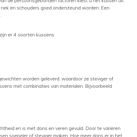
van de persoonsgebonden factoren kiest u het kussen uit
uw nek en schouders goed ondersteund worden. Een
.
ijn er 4 soorten kussens:
gewichten worden geleverd, waardoor ze steviger of
ssens met combinaties van materialen. Bijvoorbeeld
theid en is met dons en veren gevuld. Door te variëren
sen soepeler of steviger maken. Hoe meer dons er in het