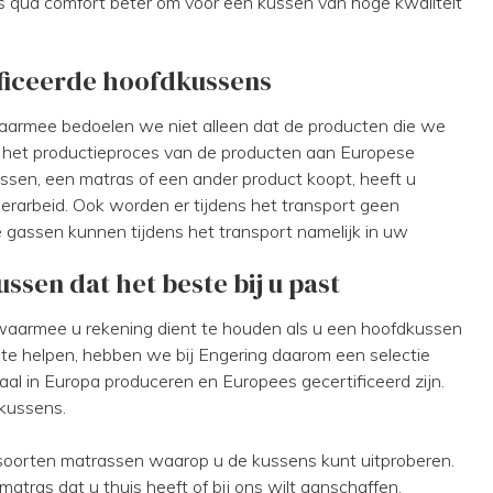
ls qua comfort beter om voor een kussen van hoge kwaliteit
ficeerde hoofdkussens
aarmee bedoelen we niet alleen dat de producten die we
t het productieproces van de producten aan Europese
ssen, een matras of een ander product koopt, heeft u
derarbeid. Ook worden er tijdens het transport geen
 gassen kunnen tijdens het transport namelijk in uw
sen dat het beste bij u past
 waarmee u rekening dient te houden als u een hoofdkussen
n te helpen, hebben we bij Engering daarom een selectie
al in Europa produceren en Europees gecertificeerd zijn.
dkussens.
oorten matrassen waarop u de kussens kunt uitproberen.
atras dat u thuis heeft of bij ons wilt aanschaffen.