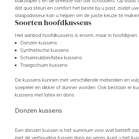
buikslaper?) en de breedte van uw schouders. Op basis 
dat qua steun en comfort het beste bij u past, zodat 
slaapadviseur kan u helpen om de juiste keuze te maken
Soorten hoofdkussens
Het aanbod hoofdkussens is enorm, maar in hoofdlijnen z
Donzen kussens
Synthetische kussens
Schuimrubber/latex kussens
Traagschuim kussens
De kussens kunnen met verschillende materialen en vul
soepeler en dikker of dunner worden. Ook bestaan er ku
kussens met latex en dons.
Donzen kussens
Een donzen kussen is het summum voor wat betreft zach
met de verhouding tussen dons en veren, kunt u het kus