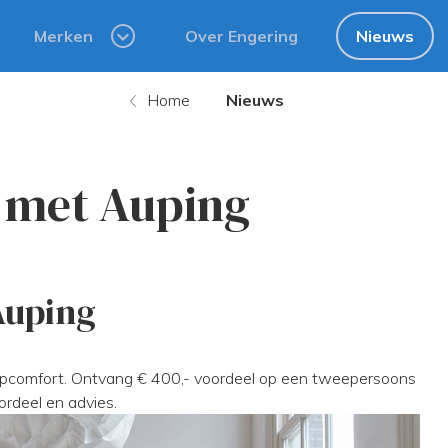
Merken
Over Engering
Nieuws
Home
Nieuws
 met Auping
Auping
aapcomfort. Ontvang € 400,- voordeel op een tweepersoons
rdeel en advies.