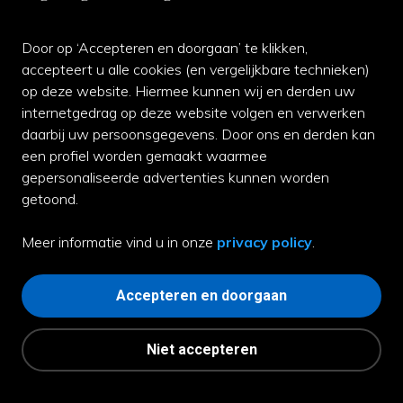
Klantenservice
Door op ‘Accepteren en doorgaan’ te klikken,
Neem gerust contact met ons op of kom langs bij de
accepteert u alle cookies (en vergelijkbare technieken)
winkel.
op deze website. Hiermee kunnen wij en derden uw
internetgedrag op deze website volgen en verwerken
070-3542811
daarbij uw persoonsgegevens. Door ons en derden kan
een profiel worden gemaakt waarmee
Whatsapp ons
gepersonaliseerde advertenties kunnen worden
Facebook
getoond.
Contact
Meer informatie vind u in onze
privacy policy
.
Garantie
Accepteren en doorgaan
Algemene voorwaarden
Privacy voorwaarden
Niet accepteren